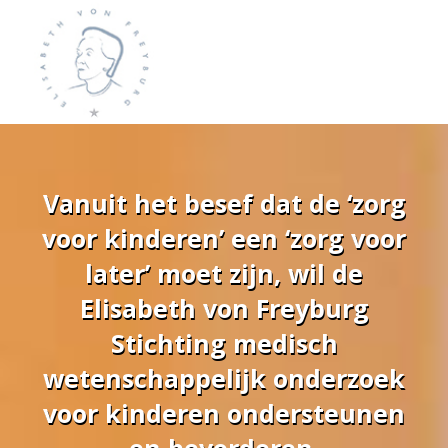
Vanuit het besef dat de ‘zorg
voor kinderen’ een ‘zorg voor
later’ moet zijn, wil de
Elisabeth von Freyburg
Stichting medisch
wetenschappelijk onderzoek
voor kinderen ondersteunen
en bevorderen.