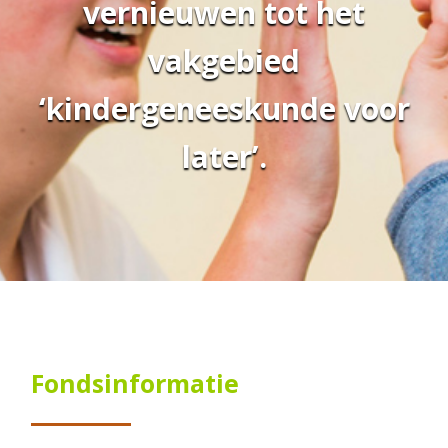
vernieuwen tot het
vakgebied
‘kindergeneeskunde voor
later’.
Fondsinformatie